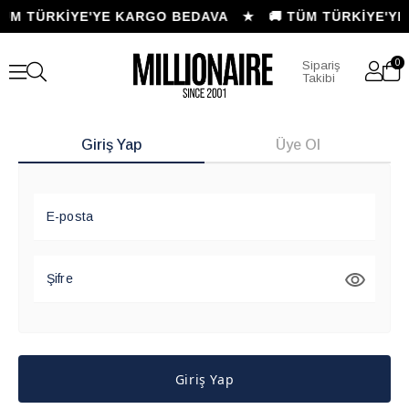
 TÜM TÜRKİYE'YE KARGO BEDAVA ★
🚚 TÜM TÜRKİYE'
0
Sipariş
Takibi
Giriş Yap
Üye Ol
E-posta
Şifre
Giriş Yap