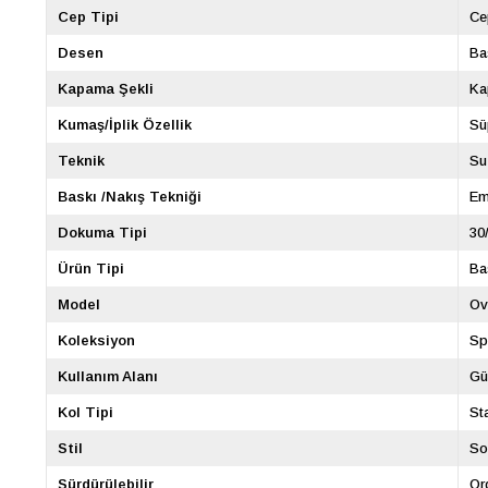
Cep Tipi
Ce
Desen
Ba
Kapama Şekli
Ka
Kumaş/İplik Özellik
Sü
Teknik
Su
Baskı /Nakış Tekniği
Em
Dokuma Tipi
30
Ürün Tipi
Ba
Model
Ov
Koleksiyon
Sp
Kullanım Alanı
Gü
Kol Tipi
St
Stil
So
Sürdürülebilir
Or