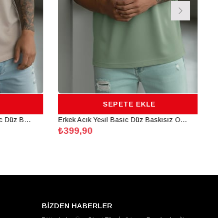
SEPETE EKLE
Erkek Camel Sütlü Kahve Basic Düz Baskısız Oversize Salas Boyfriend T-Shirt
Erkek Açık Yeşil Basic Düz Baskısız Oversize Salas Boyfriend T-Shirt
₺399,90
BİZDEN HABERLER