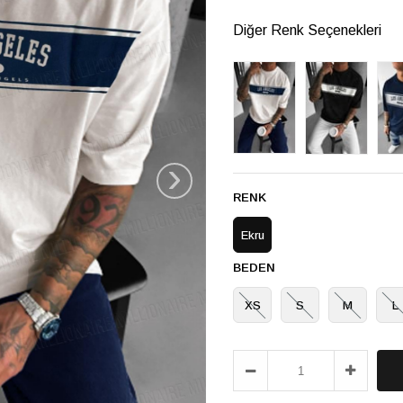
Diğer Renk Seçenekleri
›
RENK
Ekru
BEDEN
XS
S
M
L