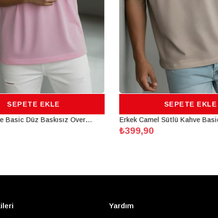
SEPETE EKLE
SEPETE EKLE
Erkek Pembe Basic Düz Baskısız Oversize Salas Boyfriend T-Shirt
₺399,90
ileri
Yardım