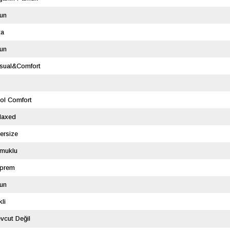
un
ta
un
sual&Comfort
ol Comfort
laxed
ersize
muklu
prem
un
kli
vcut Değil