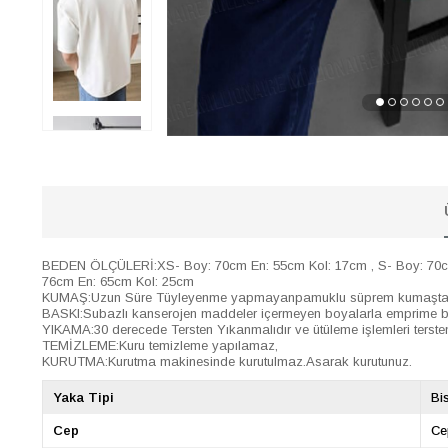
BEDEN ÖLÇÜLERİ:XS- Boy: 70cm En: 55cm Kol: 17cm , S- Boy: 70cm 
76cm En: 65cm Kol: 25cm
KUMAŞ:Uzun Süre Tüyleyenme yapmayanpamuklu süprem kumaştan ür
BASKI:Subazlı kanserojen maddeler içermeyen boyalarla emprime baskı 
YIKAMA:30 derecede Tersten Yıkanmalıdır ve ütüleme işlemleri tersten
TEMİZLEME:Kuru temizleme yapılamaz,
KURUTMA:Kurutma makinesinde kurutulmaz.Asarak kurutunuz.
Yaka Tipi
Bi
Cep
Ce