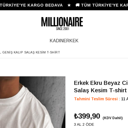
KİYE'YE KARGO BEDAVA ★ 🚚 TÜM TÜRKİYE'YE KARGO
KADIN
ERKEK
 GENIŞ KALIP SALAŞ KESIM T-SHIRT
Erkek Ekru Beyaz Ci
Salaş Kesim T-shirt
Tahmini Teslim Süresi
:
11 
₺399,90
(KDV Dahil)
3 AL 2 ÖDE