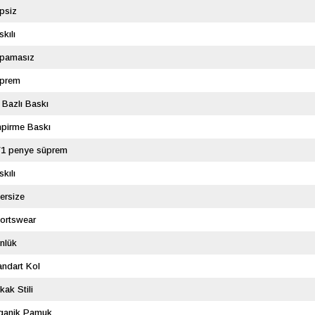
psiz
skılı
pamasız
prem
 Bazlı Baskı
pirme Baskı
/1 penye süprem
skılı
ersize
ortswear
nlük
andart Kol
kak Stili
ganik Pamuk