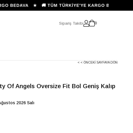
 BEDAVA ★ 🚚 TÜM TÜRKİYE'YE KARGO BEDAVA ★
Sipariş Takibi
0
< < ÖNCEKI SAYFAYA DÖN
ty Of Angels Oversize Fit Bol Geniş Kalıp
Ağustos 2026 Salı