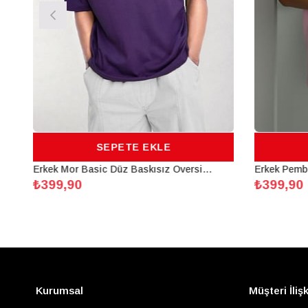
SEPETE EKLE
Erkek Mor Basic Düz Baskısız Oversize Salas Boyfriend T-Shirt
₺399,90
₺399,90
Kurumsal
Müşteri İlişk