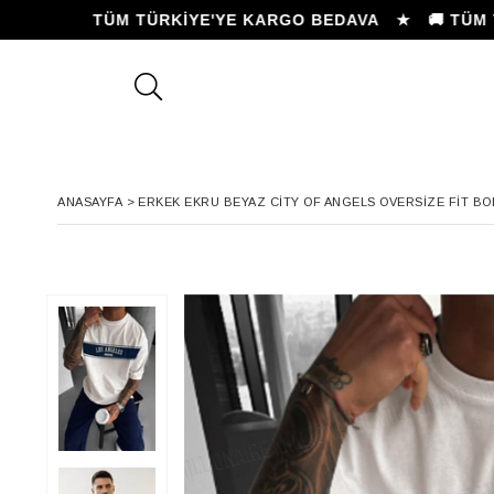
 ★ 🚚 TÜM TÜRKİYE'YE KARGO BEDAVA ★
🚚 TÜM TÜR
ANASAYFA
>
ERKEK EKRU BEYAZ CITY OF ANGELS OVERSIZE FIT BOL