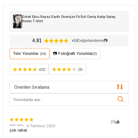
Erkek Ekru Beyaz Earth Oversize Fit Bol Geniş Kalıp Salaş
Kesim T-shirt
4.81
59
Değerlendirme
📷
Tüm Yorumlar
📷 Fotoğraflı Yorumlar
(14)
(2)
(12)
(2)
Önerilen Sıralama
(0)
**** ****
4 Temmuz 2026
çok rahat