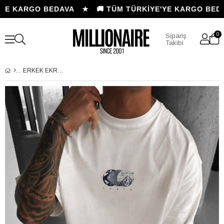
'YE KARGO BEDAVA ★
🚚 TÜM TÜRKİYE'YE KARGO BED
0
Sipariş
Takibi
ERKEK EKRU BEYAZ EARTH OVERSIZE FIT BOL GENIŞ KALIP SALAŞ KESIM T-SHIRT