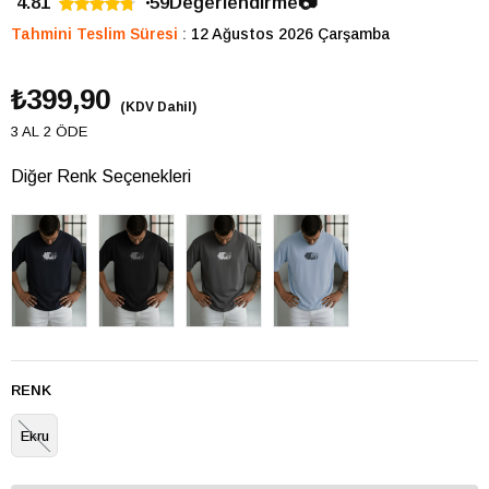
4.81
59
Değerlendirme
📷
Tahmini Teslim Süresi
:
12 Ağustos 2026 Çarşamba
₺399,90
(KDV Dahil)
3 AL 2 ÖDE
Diğer Renk Seçenekleri
RENK
Ekru