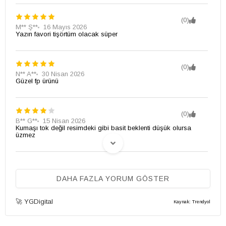
(0)
M** Ş**
16 Mayıs 2026
Yazın favori tişörtüm olacak süper
(0)
N** A**
30 Nisan 2026
Güzel fp ürünü
(0)
B** G**
15 Nisan 2026
Kumaşı tok değil resimdeki gibi basit beklenti düşük olursa
üzmez
(0)
g** y**
14 Nisan 2026
DAHA FAZLA YORUM GÖSTER
Muazzam iyi ürün
🚀 YGDigital
Kaynak: Trendyol