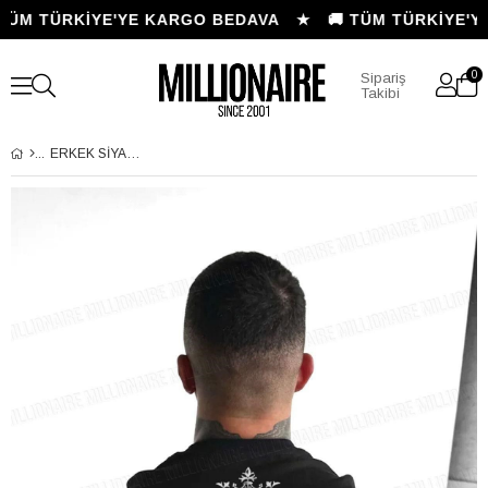
TÜM TÜRKİYE'YE KARGO BEDAVA ★
🚚 TÜM TÜRKİYE'Y
0
Sipariş
Takibi
ERKEK SIYAH I CAN FLY OVERSIZE FIT BOL GENIŞ KALIP SALAŞ KESIM T-SHIRT