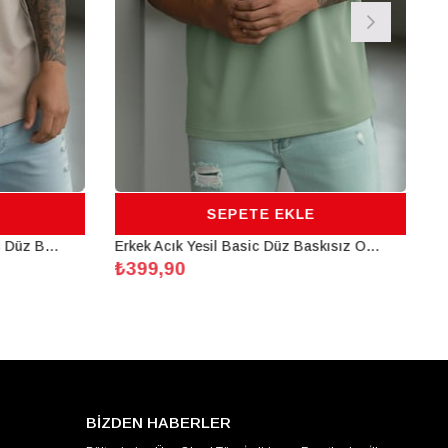
SEPETE EKLE
Erkek Camel Sütlü Kahve Basic Düz Baskısız Oversize Salas Boyfriend T-Shirt
Erkek Açık Yeşil Basic Düz Baskısız Oversize Salas Boyfriend T-Shirt
₺399,90
BİZDEN HABERLER