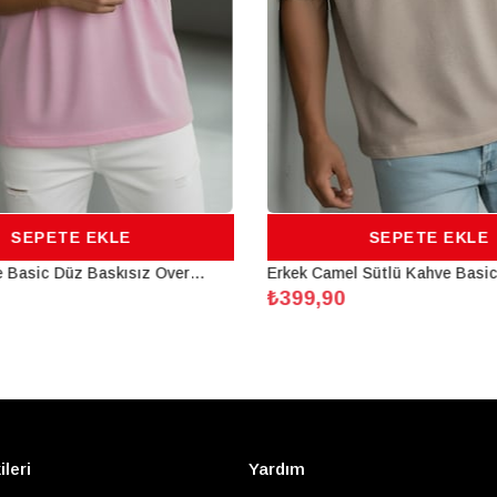
SEPETE EKLE
SEPETE EKLE
Erkek Pembe Basic Düz Baskısız Oversize Salas Boyfriend T-Shirt
₺399,90
ileri
Yardım