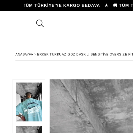
★ 🚚 TÜM TÜRKİYE'YE KARGO BEDAVA ★
🚚 TÜM TÜRK
ANASAYFA
>
ERKEK TURKUAZ GÖZ BASKILI SENSITIVE OVERSIZE FIT