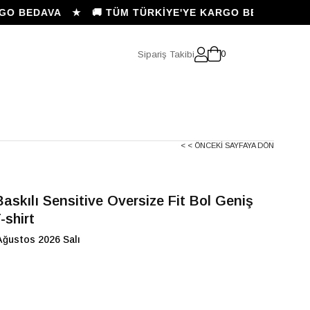
 BEDAVA ★ 🚚 TÜM TÜRKİYE'YE KARGO BEDAVA ★
Sipariş Takibi
0
< < ÖNCEKI SAYFAYA DÖN
askılı Sensitive Oversize Fit Bol Geniş
-shirt
Ağustos 2026 Salı