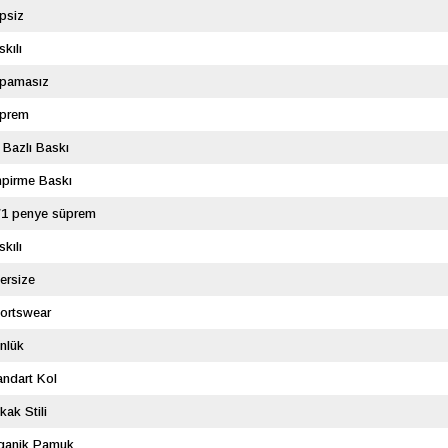
psiz
skılı
pamasız
prem
 Bazlı Baskı
pirme Baskı
/1 penye süprem
skılı
ersize
ortswear
nlük
andart Kol
kak Stili
ganik Pamuk