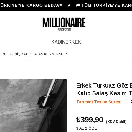
İYE'YE KARGO BEDAVA ★ 🚚 TÜM TÜRKİYE'YE KARGO
KADIN
ERKEK
 BOL GENIŞ KALIP SALAŞ KESIM T-SHIRT
Erkek Turkuaz Göz B
Kalıp Salaş Kesim T
Tahmini Teslim Süresi
:
11 
₺399,90
(KDV Dahil)
3 AL 2 ÖDE