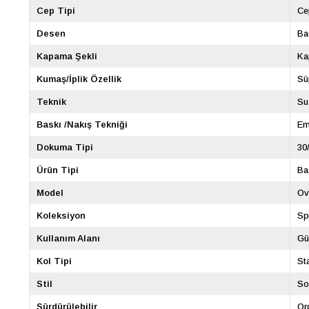
Cep Tipi
Ce
Desen
Ba
Kapama Şekli
Ka
Kumaş/İplik Özellik
Sü
Teknik
Su
Baskı /Nakış Tekniği
Em
Dokuma Tipi
30
Ürün Tipi
Ba
Model
Ov
Koleksiyon
Sp
Kullanım Alanı
Gü
Kol Tipi
St
Stil
So
Sürdürülebilir
Or