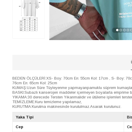
BEDEN ÖLÇÜLERİ:XS- Boy: 70cm En: 55cm Kol: 17cm , S- Boy: 70cm 
76cm En: 65cm Kol: 25cm
KUMAŞ:Uzun Süre Tüyleyenme yapmayanpamuklu süprem kumaştan ür
BASKI:Subazlı kanserojen maddeler içermeyen boyalarla emprime baskı 
YIKAMA:30 derecede Tersten Yıkanmalıdır ve ütüleme işlemleri tersten
TEMİZLEME:Kuru temizleme yapılamaz,
KURUTMA:Kurutma makinesinde kurutulmaz.Asarak kurutunuz.
Yaka Tipi
Bi
Cep
Ce