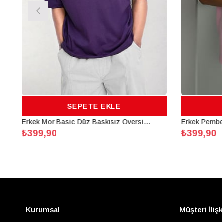
SEPETE EKLE
Erkek Mor Basic Düz Baskısız Oversize Salas Boyfriend T-Shirt
₺399,90
₺399,90
Kurumsal
Müşteri İlişk