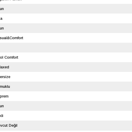
un
ta
un
sual&Comfort
ol Comfort
laxed
ersize
muklu
prem
un
kli
vcut Değil