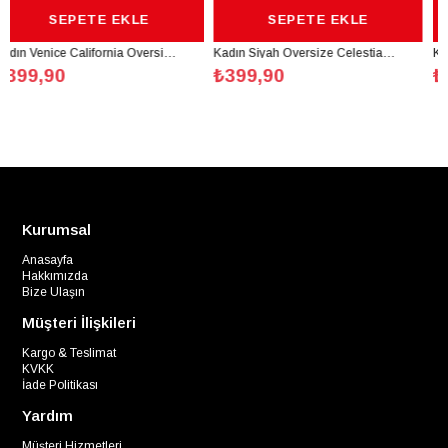
TE EKLE
SEPETE EKLE
SEPET
Kadın Venice California Oversize Beyaz T-Shirt - K2190
Kadın Siyah Oversize Celestial Sun Moon Baskılı T-Shirt - K2113
₺399,90
₺399,90
Kurumsal
Anasayfa
Hakkımızda
Bize Ulaşın
Müşteri İlişkileri
Kargo & Teslimat
KVKK
İade Politikası
Yardım
Müşteri Hizmetleri