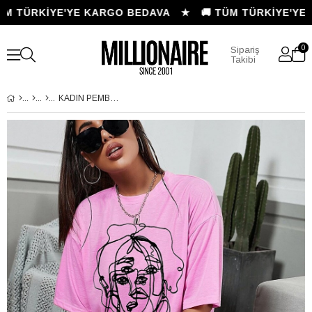
ÜM TÜRKİYE'YE KARGO BEDAVA ★
🚚 TÜM TÜRKİYE'YE 
0
Sipariş
Takibi
KADIN PEMBE YÜZ SURAT DETAYLI OVERSIZE T-SHIRT - K2194