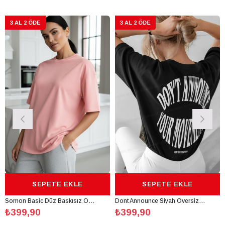
3 AL 2 ÖDE
3 AL 2 ÖDE
SEPETE EKLE
SEPETE EKLE
Somon Basic Düz Baskısız Oversize Salas Boyfriend Kadın T-Shirt
Dont Announce Siyah Oversize Salas Boyfriend Kadın T-Shirt
₺399,90
₺399,90