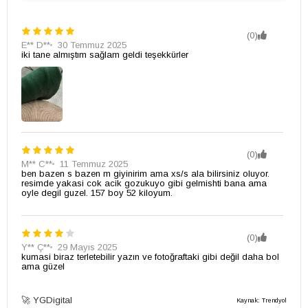
(0)
E** D**
30 Temmuz 2025
iki tane almıştım sağlam geldi teşekkürler
(0)
M** C**
11 Temmuz 2025
ben bazen s bazen m giyinirim ama xs/s ala bilirsiniz oluyor.
resimde yakasi cok acik gozukuyo gibi gelmishti bana ama
oyle degil guzel. 157 boy 52 kiloyum.
(0)
Y** Ç**
29 Mayıs 2025
kumasi biraz terletebilir yazın ve fotoğraftaki gibi değil daha bol
ama güzel
🚀 YGDigital
Kaynak: Trendyol