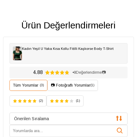
Ürün Değerlendirmeleri
Kadın Yeşil U Yaka Kısa Kollu Fitilli Kaşkorse Body T-Shirt
4.88
8
Değerlendirme
📷
Tüm Yorumlar
📷 Fotoğraflı Yorumlar
(3)
(1)
(2)
(1)
Önerilen Sıralama