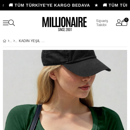
🚚 TÜM TÜRKİYE'YE KARGO BEDAVA ★ 🚚 TÜM TÜRK
0
Sipariş
Takibi
KADIN YEŞIL U YAKA KISA KOLLU FITILLI KAŞKORSE BODY T-SHIRT