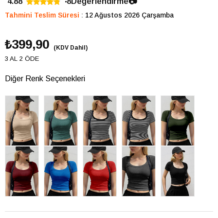
4.88
8
Değerlendirme
📷
Tahmini Teslim Süresi
:
12 Ağustos 2026 Çarşamba
₺399,90
(KDV Dahil)
3 AL 2 ÖDE
Diğer Renk Seçenekleri