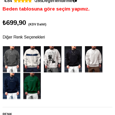
4.84
285
Değerlendirme
📷
Beden tablosuna göre seçim yapınız.
₺699,90
(KDV Dahil)
Diğer Renk Seçenekleri
RENK