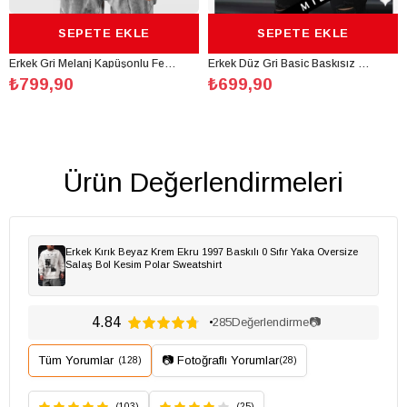
EPETE EKLE
SEPETE EKLE
SE
Erkek Gri Melanj Kapüşonlu Fermuarlı 3 Üç İplik Polar Kanguru Oversize Sweatshirt Zip Up Hoodie
Erkek Düz Gri Basic Baskısız Sıfır Bisiklet Yaka Oversize Salaş Sweatshirt Sweat
₺699,90
₺799,90
Ürün Değerlendirmeleri
Erkek Kırık Beyaz Krem Ekru 1997 Baskılı 0 Sıfır Yaka Oversize
Salaş Bol Kesim Polar Sweatshirt
4.84
285
Değerlendirme
📷
Tüm Yorumlar
📷 Fotoğraflı Yorumlar
(128)
(28)
(103)
(25)