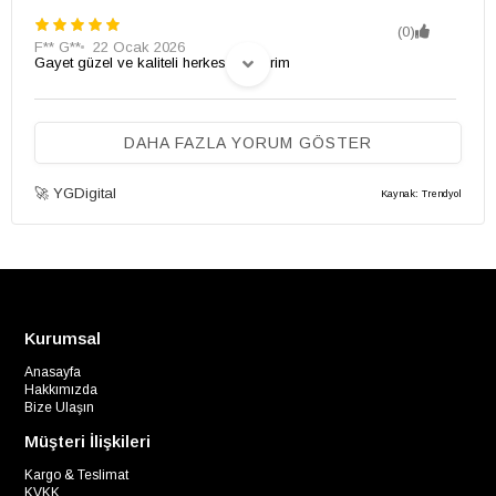
(0)
F** G**
22 Ocak 2026
Gayet güzel ve kaliteli herkese öneririm
(0)
DAHA FAZLA YORUM GÖSTER
**** ****
31 Aralık 2025
Ürün dediğiniz gibi çok güzel çok beğendim
🚀 YGDigital
Kaynak: Trendyol
Kurumsal
Anasayfa
Hakkımızda
Bize Ulaşın
Müşteri İlişkileri
Kargo & Teslimat
KVKK