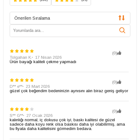
Önerilen Sıralama
(0)
Tolgahan K.
17 Nisan 2026
Ürün bayağı kaliteli çekme yapmadı
(0)
D** e**
23 Mart 2026
güzel çok beğendim bedeninizin aynısını alın biraz geniş geliyor
(0)
S** G**
27 Ocak 2026
kalınlığı normal, iç dokusu çok iyi, baskı kalitesi de güzel
sadece daha koyu renk olsa baskısı daha iyi olabilirmiş, ama
bu fiyata daha kalitelisini görmedim bedava.