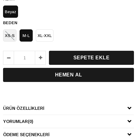
Beyaz
BEDEN
XS-S
M-L
XL-XXL
ÜRÜN ÖZELLIKLERI
YORUMLAR
(0)
ÖDEME SEÇENEKLERI