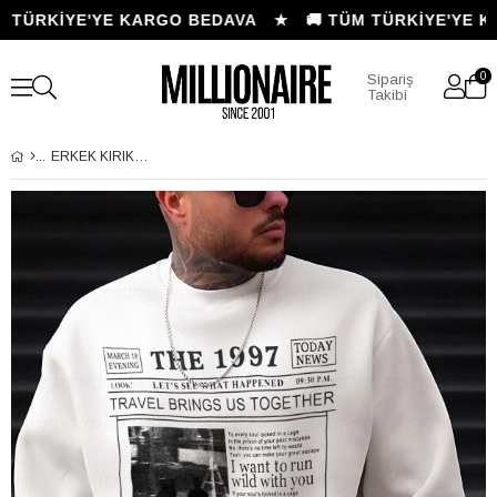
 TÜRKİYE'YE KARGO BEDAVA ★
🚚 TÜM TÜRKİYE'YE K
0
Sipariş
Takibi
ERKEK KIRIK BEYAZ KREM EKRU 1997 BASKILI 0 SIFIR YAKA OVERSIZE SALAŞ BOL KESIM POLAR SWEATSHIRT