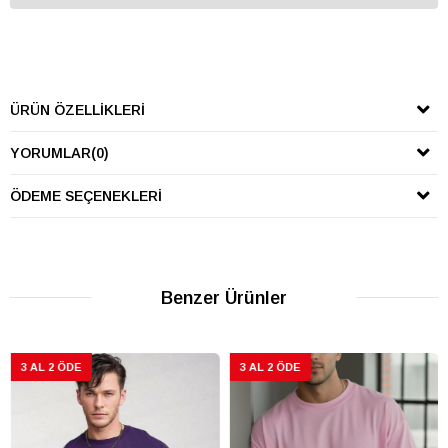
ÜRÜN ÖZELLIKLERI
YORUMLAR
(0)
ÖDEME SEÇENEKLERI
Benzer Ürünler
3 AL 2 ÖDE
3 AL 2 ÖDE
3