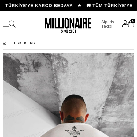
M TÜRKİYE'YE KARGO BEDAVA ★
🚚 TÜM TÜRKİYE'YE 
0
Sipariş
Takibi
ERKEK EKRU BEYAZ I CAN FLY OVERSIZE FIT BOL GENIŞ KALIP SALAŞ KESIM T-SHIRT