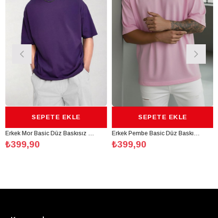
SEPETE EKLE
SEPETE EKLE
Erkek Mor Basic Düz Baskısız Oversize Salas Boyfriend T-Shirt
Erkek Pembe Basic Düz Baskısız Oversize Salas Boyfriend T-Shirt
399,90
₺399,90
₺3