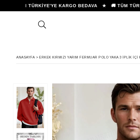
🚚 TÜM TÜRKİYE'YE KARGO BEDAVA ★
🚚 TÜM TÜRKİY
ANASAYFA
>
ERKEK KIRMIZI YARIM FERMUAR POLO YAKA 3 İPLIK İÇ