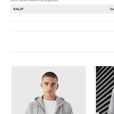
KALIP
Ov