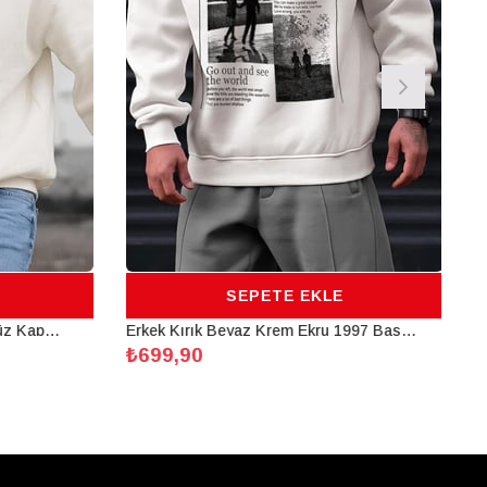
SEPETE EKLE
Erkek Kırık Beyaz Krem Ekru Düz Kapüşonlu Oversize 3 iplik Şardonlu Salaş Bol Kesim Hoodie Sweatshirt
Erkek Kırık Beyaz Krem Ekru 1997 Baskılı 0 Sıfır Yaka Oversize Salaş Bol Kesim Polar Sweatshirt
₺699,90