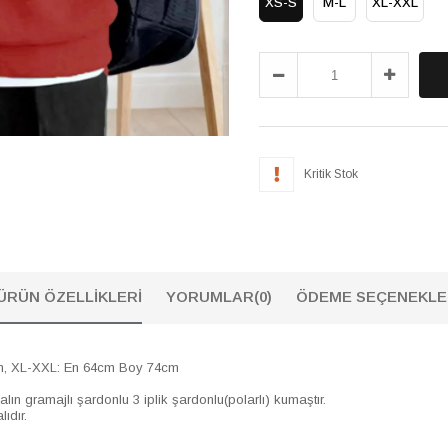
XS-S
M-L
XL-XXL
Kritik Stok
ÜRÜN ÖZELLIKLERI
YORUMLAR
(0)
ÖDEME SEÇENEKLE
cm, XL-XXL: En 64cm Boy 74cm
lın gramajlı şardonlu 3 iplik şardonlu(polarlı) kumaştır.
ıdır.