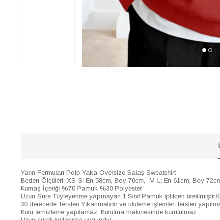
Yarın Fermuları Polo Yaka Oversize Salaş Sweatshirt
Beden Ölçüleri: XS-S: En 58cm, Boy 70cm, M-L: En 61cm, Boy 72
Kumaş İçeriği %70 Pamuk %30 Polyester
Uzun Süre Tüyleyenme yapmayan 1.Sınıf Pamuk iplikten üretilmiştir.Ka
30 derecede Tersten Yıkanmalıdır ve ütüleme işlemleri tersten yapılmal
Kuru temizleme yapılamaz. Kurutma makinesinde kurutulmaz.
Uzun süreli kullanıma uygundur.