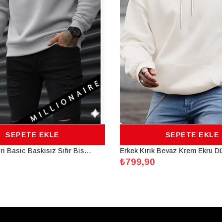
SEPETE EKLE
SEPETE EKLE
Erkek Düz Gri Basic Baskısız Sıfır Bisiklet Yaka Oversize Salaş Sweatshirt Sweat
₺799,90