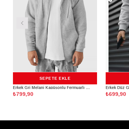
SEPETE EKLE
Erkek Gri Melanj Kapüşonlu Fermuarlı 3 Üç İplik Polar Kanguru Oversize Sweatshirt Zip Up Hoodie
₺799,90
₺699,90