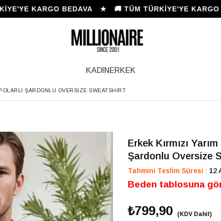
E'YE KARGO BEDAVA ★ 🚚 TÜM TÜRKİYE'YE KARGO B
KADIN
ERKEK
I POLARLI ŞARDONLU OVERSIZE SWEATSHIRT
Erkek Kırmızı Yarım 
Şardonlu Oversize 
Tahmini Teslim Süresi
:
12 
Beden tablosuna gör
₺799,90
(KDV Dahil)