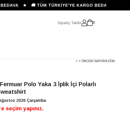
EDAVA ★ 🚚 TÜM TÜRKİYE'YE KARGO BEDAVA ★
Sipariş Takibi
0
< < ÖNCEKI SAYFAYA DÖN
Fermuar Polo Yaka 3 İplik İçi Polarlı
Sweatshirt
Ağustos 2026 Çarşamba
e seçim yapınız.