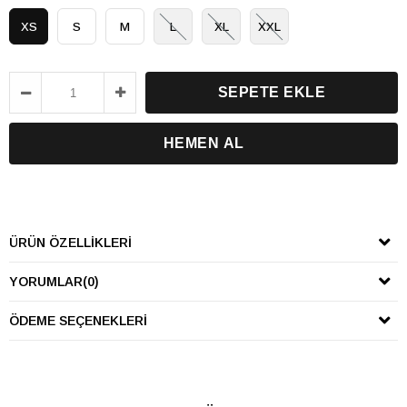
XS
S
M
L
XL
XXL
ÜRÜN ÖZELLIKLERI
YORUMLAR
(0)
ÖDEME SEÇENEKLERI