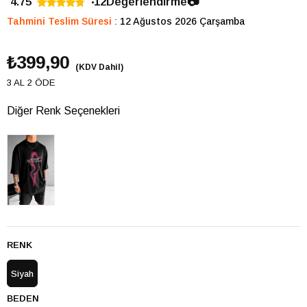
4.75
12
Değerlendirme
📷
Tahmini Teslim Süresi
:
12 Ağustos 2026 Çarşamba
₺399,90
(KDV Dahil)
3 AL 2 ÖDE
Diğer Renk Seçenekleri
RENK
Siyah
BEDEN