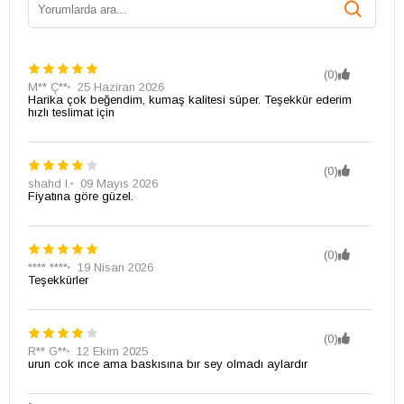
(0)
M** Ç**
25 Haziran 2026
Harika çok beğendim, kumaş kalitesi süper. Teşekkür ederim
hızlı teslimat için
(0)
shahd l.
09 Mayıs 2026
Fiyatına göre güzel.
(0)
**** ****
19 Nisan 2026
Teşekkürler
(0)
R** G**
12 Ekim 2025
urun cok ınce ama baskısına bır sey olmadı aylardır