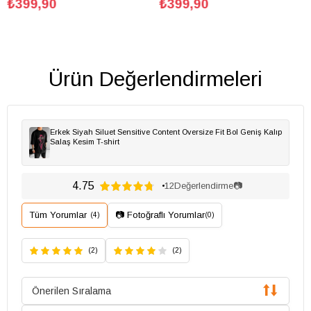
99,90
₺399,90
₺39
Ürün Değerlendirmeleri
Erkek Siyah Siluet Sensitive Content Oversize Fit Bol Geniş Kalıp
Salaş Kesim T-shirt
4.75
12
Değerlendirme
📷
Tüm Yorumlar
📷 Fotoğraflı Yorumlar
(4)
(0)
(2)
(2)
Önerilen Sıralama