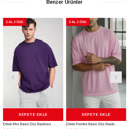
Benzer Ürünler
AL 2 ÖDE
3 AL 2 ÖDE
3 A
SEPETE EKLE
SEPETE EKLE
Erkek Mor Basic Düz Baskısız Oversize Salas Boyfriend T-Shirt
Erkek Pembe Basic Düz Baskısız Oversize Salas Boyfriend T-Shirt