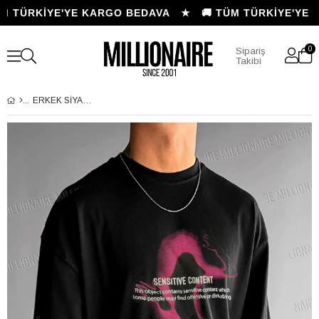
M TÜRKİYE'YE KARGO BEDAVA ★
🚚 TÜM TÜRKİYE'YE 
0
Sipariş
Takibi
ERKEK SIYAH SILUET SENSITIVE CONTENT OVERSIZE FIT BOL GENIŞ KALIP SALAŞ KESIM T-SHIRT