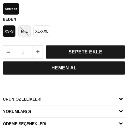
Antrasit
BEDEN
XS-S
M-L
XL-XXL
ÜRÜN ÖZELLIKLERI
YORUMLAR
(0)
ÖDEME SEÇENEKLERI