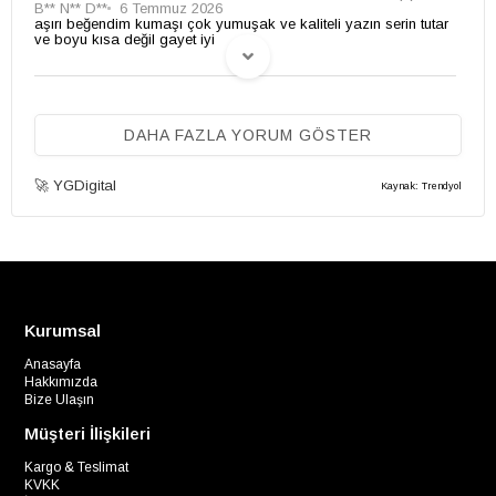
B** N** D**
6 Temmuz 2026
aşırı beğendim kumaşı çok yumuşak ve kaliteli yazın serin tutar
ve boyu kısa değil gayet iyi
(0)
B** A**
03 Eylül 2025
DAHA FAZLA YORUM GÖSTER
XS bedeni S gibi ama dokusu,rengi falan gayet güzel.Beğendim
🌸
🚀 YGDigital
Kaynak: Trendyol
Kurumsal
Anasayfa
Hakkımızda
Bize Ulaşın
Müşteri İlişkileri
Kargo & Teslimat
KVKK