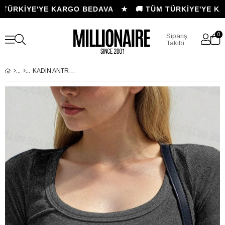
TÜRKİYE'YE KARGO BEDAVA ★
🚚 TÜM TÜRKİYE'YE KA
0
Sipariş
Takibi
KADIN ANTRASIT U YAKA KISA KOLLU FITILLI KAŞKORSE BLUZ BODY