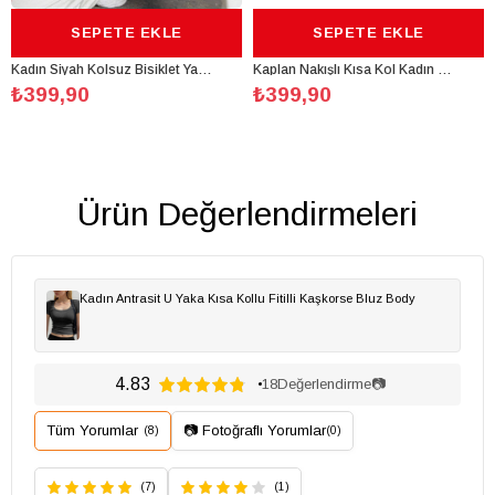
EPETE EKLE
SEPETE EKLE
SE
Kadın Siyah Kolsuz Bisiklet Yaka Likralı Sıfır Kol Atlet Body Crop Bluz
Kaplan Nakışlı Kısa Kol Kadın Siyah Bisiklet Yaka Likralı Body Crop Bluz
0
₺399,90
₺399,90
Ürün Değerlendirmeleri
Kadın Antrasit U Yaka Kısa Kollu Fitilli Kaşkorse Bluz Body
4.83
18
Değerlendirme
📷
Tüm Yorumlar
📷 Fotoğraflı Yorumlar
(8)
(0)
(7)
(1)