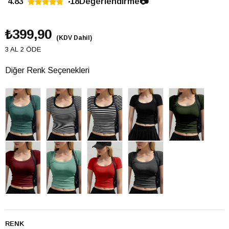
4.83
18
Değerlendirme
📷
₺399,90
(KDV Dahil)
3 AL 2 ÖDE
Diğer Renk Seçenekleri
RENK