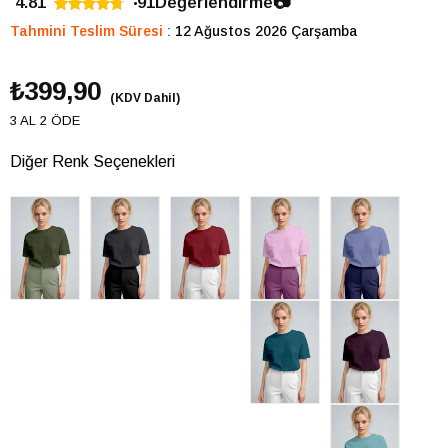
4.81
91
Değerlendirme
📷
Tahmini Teslim Süresi
:
12 Ağustos 2026 Çarşamba
₺399,90
(KDV Dahil)
3 AL 2 ÖDE
Diğer Renk Seçenekleri