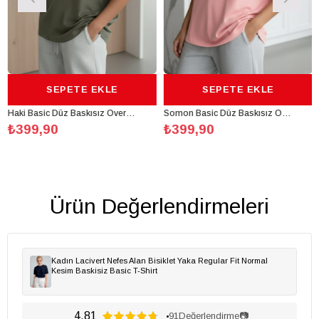
SEPETE EKLE
SEPETE EKLE
Haki Basic Düz Baskısız Oversize Salas Boyfriend Kadın T-Shirt
Somon Basic Düz Baskısız Oversize Salas Boyfriend Kadın T-Shirt
,90
₺399,90
₺399,
Ürün Değerlendirmeleri
Kadın Lacivert Nefes Alan Bisiklet Yaka Regular Fit Normal
Kesim Baskisiz Basic T-Shirt
4.81
91
Değerlendirme
📷