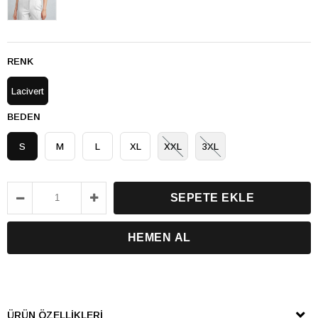
RENK
Lacivert
BEDEN
S
M
L
XL
XXL
3XL
ÜRÜN ÖZELLIKLERI