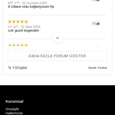
M** S**
03 Haziran 2026
9-10tane oldu beğeniyorum f/p
(0)
s** a**
31 Mart 2026
cok guzel begendim
(0)
A** K**
23 Mart 2026
tam beden alın gerçekten de çok güzel
DAHA FAZLA YORUM GÖSTER
🚀 YGDigital
Kaynak: Trendyol
(0)
Emel K.
23 Ocak 2026
Güzel bir ürün
Kurumsal
Anasayfa
Hakkımızda