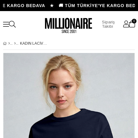
YE KARGO BEDAVA ★
🚚 TÜM TÜRKİYE'YE KARGO BEDA
0
Sipariş
Takibi
KADIN LACIVERT NEFES ALAN BISIKLET YAKA REGULAR FIT NORMAL KESIM BASKISIZ BASIC T-SHIRT