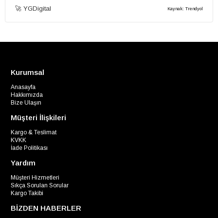
güzel oldu, giyerim..
🚀 YGDigital
Kaynak: Trendyol
Kurumsal
Anasayfa
Hakkımızda
Bize Ulaşın
Müşteri İlişkileri
Kargo & Teslimat
KVKK
İade Politikası
Yardım
Müşteri Hizmetleri
Sıkça Sorulan Sorular
Kargo Takibi
BİZDEN HABERLER