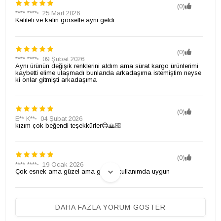
(0)
**** ****
25 Mart 2026
Kaliteli ve kalın görselle aynı geldi
(0)
**** ****
09 Şubat 2026
Aynı ürünün değişik renklerini aldım ama sürat kargo ürünlerimi
kaybetti elime ulaşmadı bunlarıda arkadaşıma istemiştim neyse
ki onlar gitmişti arkadaşıma
(0)
E** K**
04 Şubat 2026
kızım çok beğendi teşekkürler😊🙏🏻
(0)
**** ****
19 Ocak 2026
Çok esnek ama güzel ama günlük kullanımda uygun
(0)
DAHA FAZLA YORUM GÖSTER
R** A**
08 Ocak 2026
kolları biraz dar gibi ama kumaş muhteşem, 165 boy 65 kilo