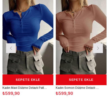
EPETE EKLE
SEPETE EKLE
SE
Kadın Mavi Düğme Detaylı Patlı Düğmeli Bisiklet Yaka Uzun Kollu Fitilli Kaşkorse Bluz Body
Kadın Somon Düğme Detaylı Patlı Düğmeli Bisiklet Yaka Uzun Kollu Fitilli Kaşkorse Bluz Body
0
₺599,90
₺599,90