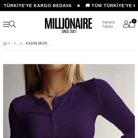
 TÜRKİYE'YE KARGO BEDAVA ★
🚚 TÜM TÜRKİYE'YE K
0
Sipariş
Takibi
KADIN MOR DÜĞME DETAYLI PATLI DÜĞMELI BISIKLET YAKA UZUN KOLLU FITILLI KAŞKORSE BLUZ BODY