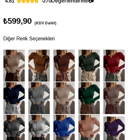
4.81
270
Değerlendirme
📷
₺599,90
(KDV Dahil)
Diğer Renk Seçenekleri