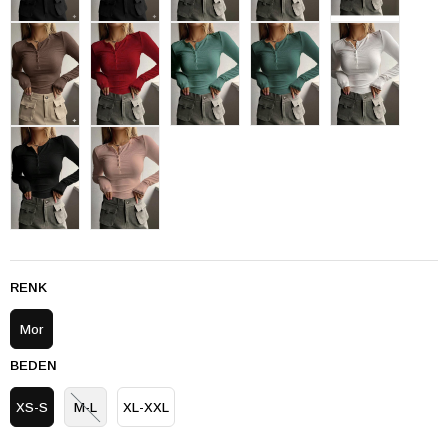
RENK
Mor
BEDEN
XS-S
M-L
XL-XXL