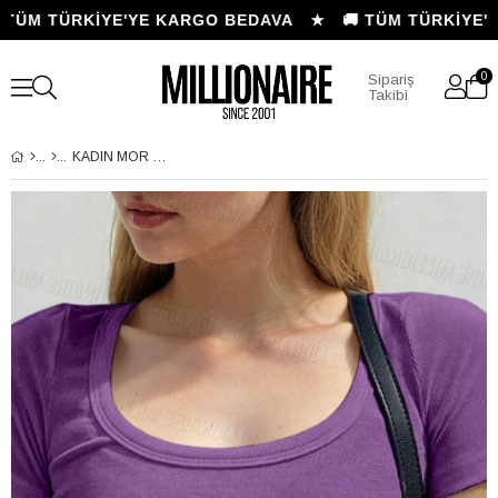
 TÜM TÜRKİYE'YE KARGO BEDAVA ★
🚚 TÜM TÜRKİYE'Y
0
Sipariş
Takibi
KADIN MOR U YAKA KISA KOLLU FITILLI KAŞKORSE BODY T-SHIRT