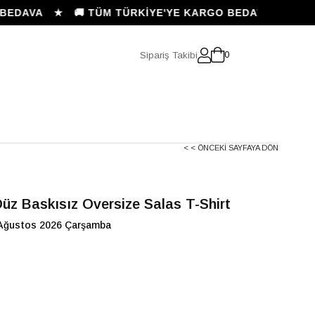
DAVA ★ 🚚 TÜM TÜRKİYE'YE KARGO BEDAVA ★
Sipariş Takibi
0
< < ÖNCEKI SAYFAYA DÖN
üz Baskısız Oversize Salas T-Shirt
Ağustos 2026 Çarşamba