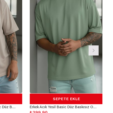
SEPETE EKLE
Erkek Camel Sütlü Kahve Basic Düz Baskısız Oversize Salas Boyfriend T-Shirt
Erkek Açık Yeşil Basic Düz Baskısız Oversize Salas Boyfriend T-Shirt
₺399,90