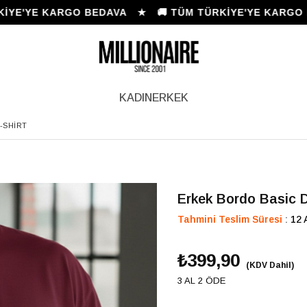
'YE KARGO BEDAVA ★ 🚚 TÜM TÜRKİYE'YE KARGO BE
KADIN
ERKEK
-SHIRT
Erkek Bordo Basic D
Tahmini Teslim Süresi
:
12 
₺399,90
(KDV Dahil)
3 AL 2 ÖDE