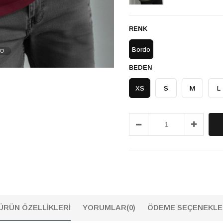
RENK
Bordo
BEDEN
XS
S
M
L
ÜRÜN ÖZELLIKLERI
YORUMLAR
(0)
ÖDEME SEÇENEKLE