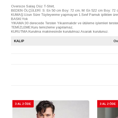
Oversize Salaş Düz T-Shirt,
BEDEN ÖLÇÜLERİ: S: En 50 cm Boy: 72 cm, M: En 522 cm Boy: 72 c
KUMAŞ:Uzun Süre Tüyleyenme yapmayan 1.Sınıf Pamuk iplikten üretil
BASKI:Yok
YIKAMA:30 derecede Tersten Yıkanmalıdır ve ütüleme işlemleri tersten
TEMİZLEME:Kuru temizleme yapılamaz,
KURUTMA:Kurutma makinesinde kurutulmaz.Asarak kurutunuz.
KALIP
Ov
3 AL 2 ÖDE
3 AL 2 ÖDE