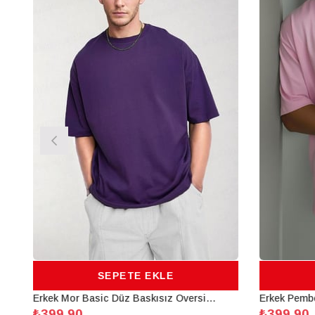
SEPETE EKLE
Erkek Mor Basic Düz Baskısız Oversize Salas Boyfriend T-Shirt
₺399,90
₺399,90