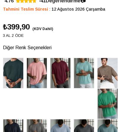
4.76
41
Değerlendirme
📷
Tahmini Teslim Süresi
:
12 Ağustos 2026 Çarşamba
₺399,90
(KDV Dahil)
3 AL 2 ÖDE
Diğer Renk Seçenekleri