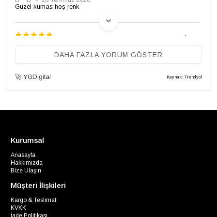
Guzel kumas hoş renk
(0)
**** ****
27 Haziran 2026
Ürün çok kaliteli
DAHA FAZLA YORUM GÖSTER
🚀 YGDigital
Kaynak: Trendyol
(0)
F** Y**
31 Mayıs 2026
Rengi görseldekinden biraz daha koyu geldiği için beğenmedim
iade ettim. Ama fiyat olarak çok iyi. Rahat kalıp olduğu için
günlük kulanılır
Kurumsal
Anasayfa
Hakkımızda
Bize Ulaşın
Müşteri İlişkileri
Kargo & Teslimat
KVKK
İade Politikası