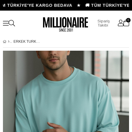
M TÜRKİYE'YE KARGO BEDAVA ★
🚚 TÜM TÜRKİYE'YE 
0
Sipariş
Takibi
ERKEK TURKUAZ BASIC DÜZ BASKISIZ OVERSIZE SALAS T-SHIRT