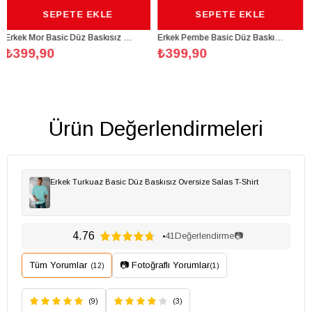
 EKLE
SEPETE EKLE
SEPETE 
Erkek Mor Basic Düz Baskısız Oversize Salas Boyfriend T-Shirt
Erkek Pembe Basic Düz Baskısız Oversize Salas Boyfriend T-Shirt
₺399,90
₺399,90
Ürün Değerlendirmeleri
Erkek Turkuaz Basic Düz Baskısız Oversize Salas T-Shirt
4.76
41
Değerlendirme
📷
Tüm Yorumlar
📷 Fotoğraflı Yorumlar
(12)
(1)
(9)
(3)