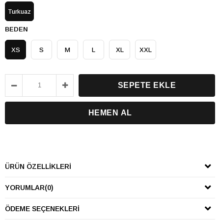
Turkuaz
BEDEN
XS
S
M
L
XL
XXL
ÜRÜN ÖZELLIKLERI
YORUMLAR
(0)
ÖDEME SEÇENEKLERI