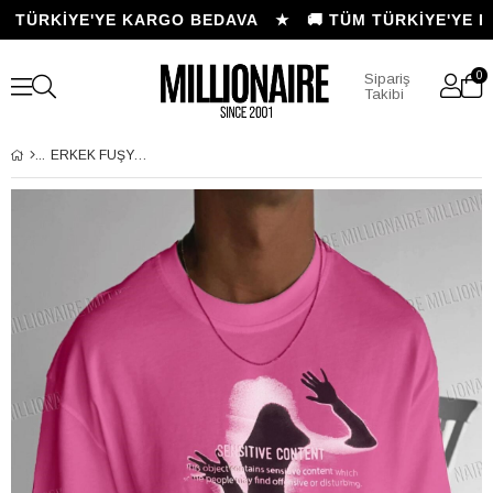
M TÜRKİYE'YE KARGO BEDAVA ★
🚚 TÜM TÜRKİYE'YE 
0
Sipariş
Takibi
ERKEK FUŞYA SILUET SENSITIVE CONTENT OVERSIZE FIT BOL GENIŞ KALIP SALAŞ KESIM T-SHIRT