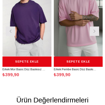
SEPETE EKLE
SEPETE EKLE
Erkek Mor Basic Düz Baskısız Oversize Salas Boyfriend T-Shirt
Erkek Pembe Basic Düz Baskısız Oversize Salas Boyfriend T-Shirt
399,90
₺399,90
₺3
Ürün Değerlendirmeleri