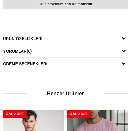
Ürün stoklarımızda kalmamıştır.
ÜRÜN ÖZELLIKLERI
YORUMLAR
(0)
ÖDEME SEÇENEKLERI
Benzer Ürünler
 AL 2 ÖDE
3 AL 2 ÖDE
3 A