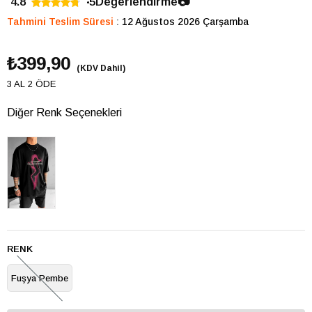
4.8
5
Değerlendirme
📷
Tahmini Teslim Süresi
:
12 Ağustos 2026 Çarşamba
₺399,90
(KDV Dahil)
3 AL 2 ÖDE
Diğer Renk Seçenekleri
RENK
Fuşya Pembe