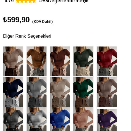
4.79
258
Değerlendirme
📷
₺599,90
(KDV Dahil)
Diğer Renk Seçenekleri