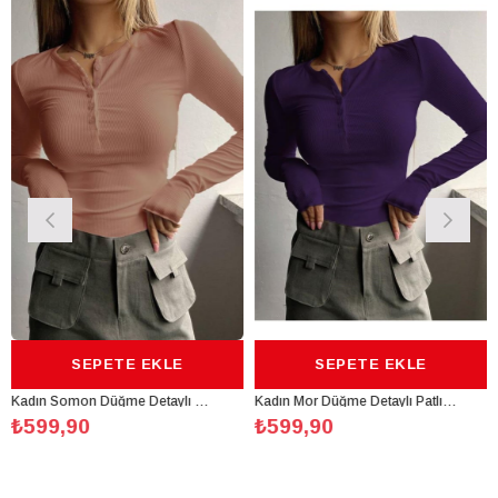
 EKLE
SEPETE EKLE
SEPETE 
Kadın Somon Düğme Detaylı Patlı Düğmeli Bisiklet Yaka Uzun Kollu Fitilli Kaşkorse Bluz Body
Kadın Mor Düğme Detaylı Patlı Düğmeli Bisiklet Yaka Uzun Kollu Fitilli Kaşkorse Bluz Body
₺599,90
₺599,90