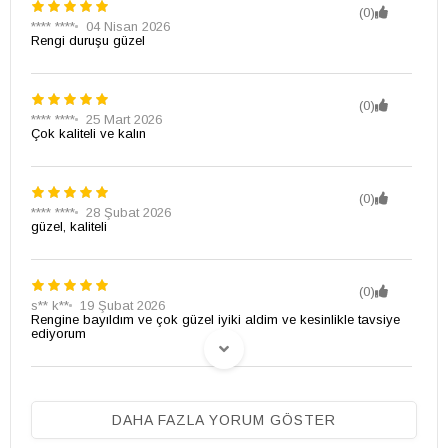
(0)
**** ****
04 Nisan 2026
Rengi duruşu güzel
(0)
**** ****
25 Mart 2026
Çok kaliteli ve kalın
(0)
**** ****
28 Şubat 2026
güzel, kaliteli
(0)
s** k**
19 Şubat 2026
Rengine bayıldım ve çok güzel iyiki aldim ve kesinlikle tavsiye
ediyorum
(0)
**** ****
03 Şubat 2026
DAHA FAZLA YORUM GÖSTER
Beğendim başka renklerini almayı düşünüyorum