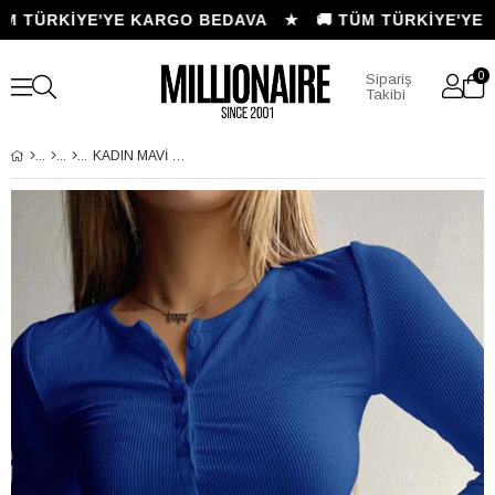
 TÜRKİYE'YE KARGO BEDAVA ★
🚚 TÜM TÜRKİYE'YE K
0
Sipariş
Takibi
KADIN MAVI DÜĞME DETAYLI PATLI DÜĞMELI BISIKLET YAKA UZUN KOLLU FITILLI KAŞKORSE BLUZ BODY