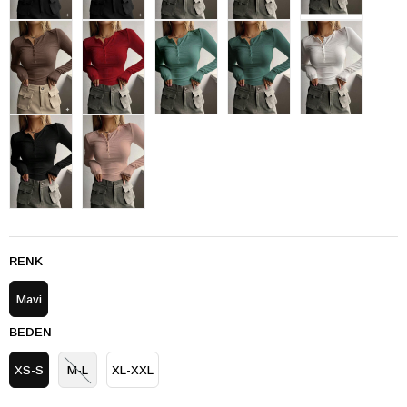
RENK
Mavi
BEDEN
XS-S
M-L
XL-XXL